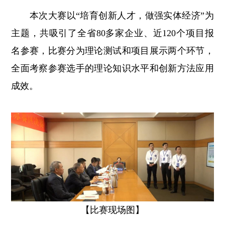
本次大赛以“培育创新人才，做强实体经济”为
主题，共吸引了全省80多家企业、近120个项目报
名参赛，比赛分为理论测试和项目展示两个环节，
全面考察参赛选手的理论知识水平和创新方法应用
成效。
【比赛现场图】