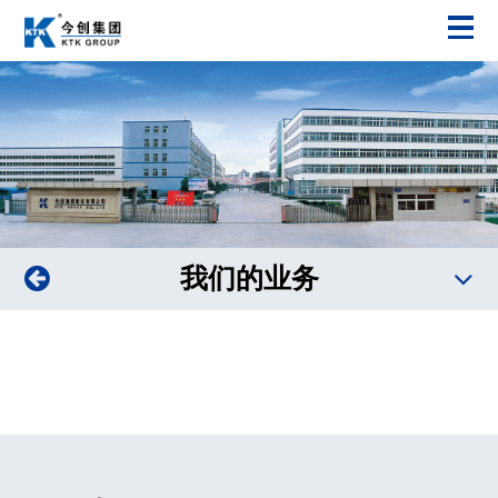
我们的业务